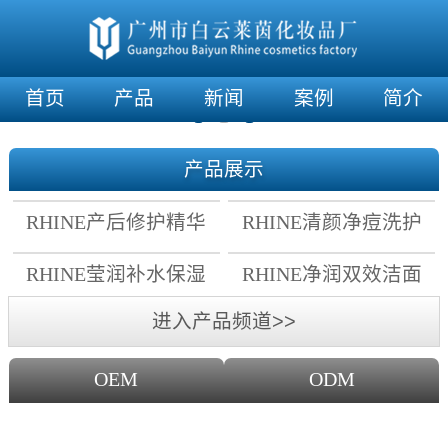
首页
产品
新闻
案例
简介
产品展示
RHINE产后修护精华
RHINE清颜净痘洗护
霜
套组
RHINE莹润补水保湿
RHINE净润双效洁面
面膜
乳
进入产品频道>>
OEM
ODM
OEM