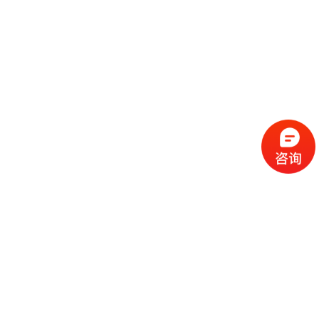
流
程
选
择
现
cc
如
霜
今
代
许
加
选
多
工
择
化
化
公
cc
妆
妆
司
霜
品
品
的
代
品
和
好
加
牌
代
化
处
工
本
加
妆
有
近
公
身
工
品
哪
些
司
不
cc
作
些
年
需
具
霜
为
来
要
备
公
女